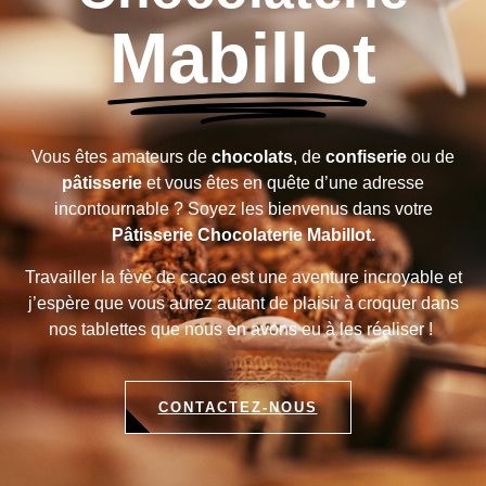
Mabillot
Vous êtes amateurs de
chocolats
, de
confiserie
ou de
pâtisserie
et vous êtes en quête d’une adresse
incontournable ? Soyez les bienvenus dans votre
Pâtisserie Chocolaterie Mabillot.
Travailler la fève de cacao est une aventure incroyable et
j’espère que vous aurez autant de plaisir à croquer dans
nos tablettes que nous en avons eu à les réaliser !
CONTACTEZ-NOUS