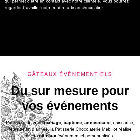
qui permet d’être en contact avec notre clientèle. Vous pourrez
regarder travailler notre maître artisan chocolatier.
GÂTEAUX ÉVÉNEMENTIELS
Du sur mesure pour
vos événements
Pour faire de votre
mariage
,
baptême
,
anniversaire
, naissance,
fêtes de fin d’année, la Pâtisserie Chocolaterie Mabillot réalise
divers
gâteaux
événementiel personnalisés